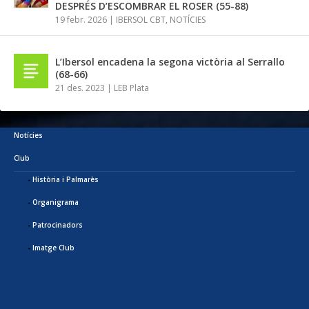
DESPRÉS D’ESCOMBRAR EL ROSER (55-88)
19 febr. 2026
|
IBERSOL CBT
,
NOTÍCIES
L’Ibersol encadena la segona victòria al Serrallo
(68-66)
21 des. 2023
|
LEB Plata
Notícies
Club
Història i Palmarès
Organigrama
Patrocinadors
Imatge Club