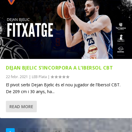
DEJAN BJELIC S’INCORPORA A L’IBERSOL CBT
22 febr. 2021
|
LEB Plata
|
El pivot serbi Dejan Bjelic és el nou jugador de l’Ibersol CBT.
De 209 cm i 30 anys, ha...
READ MORE