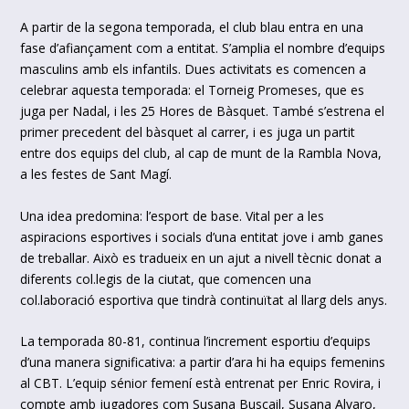
A partir de la segona temporada, el club blau entra en una
fase d’afiançament com a entitat. S’amplia el nombre d’equips
masculins amb els infantils. Dues activitats es comencen a
celebrar aquesta temporada: el Torneig Promeses, que es
juga per Nadal, i les 25 Hores de Bàsquet. També s’estrena el
primer precedent del bàsquet al carrer, i es juga un partit
entre dos equips del club, al cap de munt de la Rambla Nova,
a les festes de Sant Magí.
Una idea predomina: l’esport de base. Vital per a les
aspiracions esportives i socials d’una entitat jove i amb ganes
de treballar. Això es tradueix en un ajut a nivell tècnic donat a
diferents col.legis de la ciutat, que comencen una
col.laboració esportiva que tindrà continuïtat al llarg dels anys.
La temporada 80-81, continua l’increment esportiu d’equips
d’una manera significativa: a partir d’ara hi ha equips femenins
al CBT. L’equip sénior femení està entrenat per Enric Rovira, i
compte amb jugadores com Susana Buscail, Susana Alvaro,