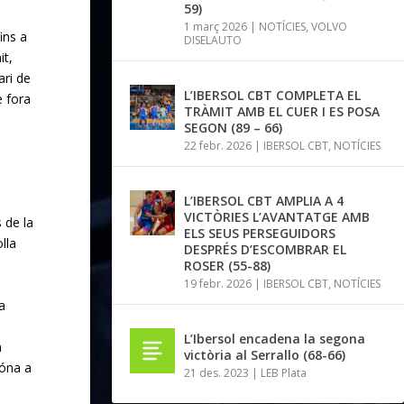
59)
1 març 2026
|
NOTÍCIES
,
VOLVO
ins a
DISELAUTO
it,
ari de
L’IBERSOL CBT COMPLETA EL
e fora
TRÀMIT AMB EL CUER I ES POSA
SEGON (89 – 66)
s
22 febr. 2026
|
IBERSOL CBT
,
NOTÍCIES
L’IBERSOL CBT AMPLIA A 4
VICTÒRIES L’AVANTATGE AMB
 de la
ELS SEUS PERSEGUIDORS
lla
DESPRÉS D’ESCOMBRAR EL
ROSER (55-88)
19 febr. 2026
|
IBERSOL CBT
,
NOTÍCIES
a
L’Ibersol encadena la segona
m
victòria al Serrallo (68-66)
dóna a
21 des. 2023
|
LEB Plata