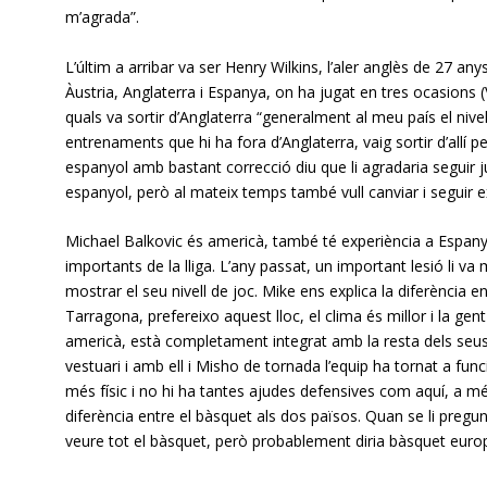
m’agrada”.
L’últim a arribar va ser Henry Wilkins, l’aler anglès de 27 a
Àustria, Anglaterra i Espanya, on ha jugat en tres ocasions (
quals va sortir d’Anglaterra “generalment al meu país el nivell
entrenaments que hi ha fora d’Anglaterra, vaig sortir d’allí p
espanyol amb bastant correcció diu que li agradaria seguir j
espanyol, però al mateix temps també vull canviar i seguir e
Michael Balkovic és americà, també té experiència a Espan
importants de la lliga. L’any passat, un important lesió li v
mostrar el seu nivell de joc. Mike ens explica la diferència
Tarragona, prefereixo aquest lloc, el clima és millor i la ge
americà, està completament integrat amb la resta dels seus 
vestuari i amb ell i Misho de tornada l’equip ha tornat a fun
més físic i no hi ha tantes ajudes defensives com aquí, a m
diferència entre el bàsquet als dos països. Quan se li preg
veure tot el bàsquet, però probablement diria bàsquet eur