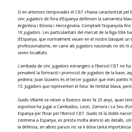
Si en anteriors temporades el CBT s’havia caracteritzat pel
cinc jugadors de fora d’Espanya defensen la samarreta blava
Argentina i Bòsnia i Hercegovina. Comptant l’espanyola fins a
10 jugadors. Les particularitats del mercat de la lliga EBA h
d’Espanya, que normalment veuen en el nostre bàsquet un tram
professionalisme, en canvi als jugadors nacionals no els hi
seves localitats.
L’arribada de cinc jugadors estrangers a l’Ibersol CBT no ha 
prevalent la formació i promoció de jugadors de la base, a
pedrera. Joan Güixens és el tercer jugador que més partits h
15. Jugadors que representen el futur de l’entitat blava, per
Guido Villamil va néixer a Buenos Aires fa 29 anys, quan ten
esportiva ha jugat a Cambados, Leon, Zamora i La Seu d’Urge
Espanya per fitxar per l’Ibersol CBT. Guido té la doble nac
s’entrena a Espanya, es presta molta atenció als detalls, 
la defensa, en altres països no se li dóna tanta importància 