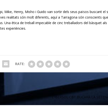
 Papi, Mike, Henry, Misho i Guido van sortir dels seus països buscant el
eves realitats són molt diferents, aquí a Tarragona són conscients qu
us. Una ètica de treball impecable de cinc treballadors del bàsquet als
tes experiències.
RATE:
L’IBERSOL CBT BUCARÀ LA SETEN