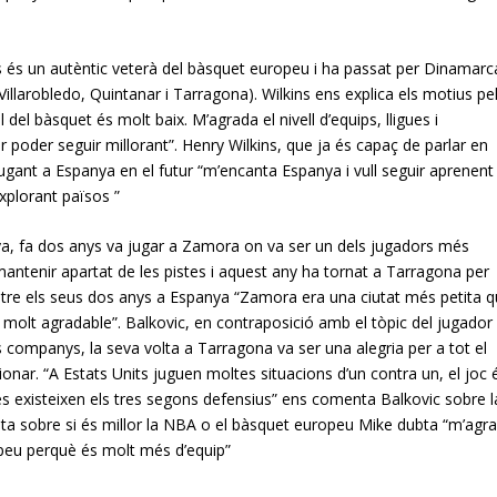
nys és un autèntic veterà del bàsquet europeu i ha passat per Dinamarc
Villarobledo, Quintanar i Tarragona). Wilkins ens explica els motius pe
 del bàsquet és molt baix. M’agrada el nivell d’equips, lligues i
er poder seguir millorant”. Henry Wilkins, que ja és capaç de parlar en
ugant a Espanya en el futur “m’encanta Espanya i vull seguir aprenent
xplorant països ”
ya, fa dos anys va jugar a Zamora on va ser un dels jugadors més
a mantenir apartat de les pistes i aquest any ha tornat a Tarragona per
 entre els seus dos anys a Espanya “Zamora era una ciutat més petita 
nt molt agradable”. Balkovic, en contraposició amb el tòpic del jugador
companys, la seva volta a Tarragona va ser una alegria per a tot el
cionar. “A Estats Units juguen moltes situacions d’un contra un, el joc 
és existeixen els tres segons defensius” ens comenta Balkovic sobre l
unta sobre si és millor la NBA o el bàsquet europeu Mike dubta “m’agr
opeu perquè és molt més d’equip”