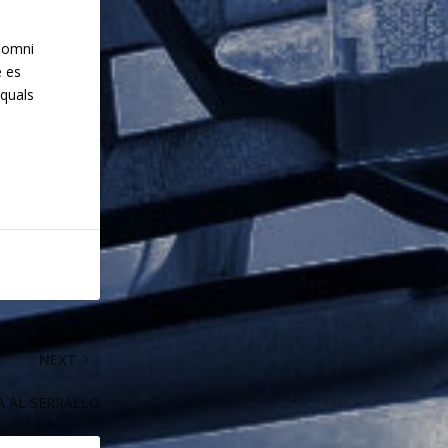
 somni
e es
 quals
NEXT
A AL SERRALLO