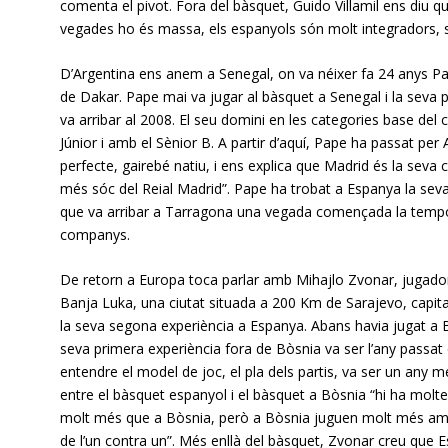
comenta el pivot. Fora del bàsquet, Guido Villamil ens diu 
vegades ho és massa, els espanyols són molt integradors, s
D’Argentina ens anem a Senegal, on va néixer fa 24 anys Pap
de Dakar. Pape mai va jugar al bàsquet a Senegal i la seva
va arribar al 2008. El seu domini en les categories base del c
Júnior i amb el Sènior B. A partir d’aquí, Pape ha passat per
perfecte, gairebé natiu, i ens explica que Madrid és la seva c
més sóc del Reial Madrid”. Pape ha trobat a Espanya la seva
que va arribar a Tarragona una vegada començada la tempora
companys.
De retorn a Europa toca parlar amb Mihajlo Zvonar, jugador s
Banja Luka, una ciutat situada a 200 Km de Sarajevo, capital
la seva segona experiència a Espanya. Abans havia jugat a B
seva primera experiència fora de Bòsnia va ser l’any passat 
entendre el model de joc, el pla dels partis, va ser un any
entre el bàsquet espanyol i el bàsquet a Bòsnia “hi ha molte
molt més que a Bòsnia, però a Bòsnia juguen molt més amb t
de l’un contra un”. Més enllà del bàsquet, Zvonar creu que E