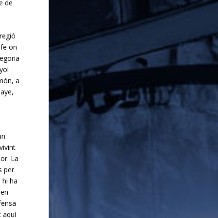
e de
regió
ife on
tegoria
yol
 món, a
baye,
un
ivint
or. La
s per
 hi ha
ren
efensa
t aquí