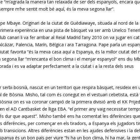
que “m’agrada la manera tan relaxada de ser dels espanyols, encara qu
empre m’he sentit molt bé aquí, és la meva segona llar”.
e Mbaye. Originari de la ciutat de Guédiawaye, situada al nord de la 
 primera experiència en una pista de bàsquet va ser amb Unelco Tener
lub canari li va fer arribar al Reial Madrid l’any 2010 on va jugar en ca
 Alcázar, Palencia, Marín, Bèlgica i ara Tarragona. Pape parla un espan
iutat favorita “és la meva casa aquí a Espanya, és la millor ciutat del
 segona llar “m’encanta el bon clima i el menjar espanyol” ens diu M
da i es va adaptar perfectament a la ciutat i a la resta dels seus
erbi-bosnià, nascut en un territori que respira bàsquet, resideix en 
 de Bòsnia. Misho, tal com és conegut en el vestuari cebetista, està v
òsnia on es va coronar campió de la primera divisió amb el KK Prijed
en el AD Cantbasket de lliga EBA. “el primer any vaig necessitar temp
 més dur que aquest”. Misho també ens ha comentat les diferències que
s diferències, per començar en els tiradors, a Espanya els jugadors ti
ransicions. Altres diferències estan en les ajudes defensives i la d
spanya és un bon país per viure “hi ha un bon clima, hi ha mar, la gen