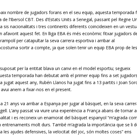
 baix nombre de jugadors forans en el seu equip, aquesta temporada f
 de l’Ibersol CBT. Des d’Estats Units a Senegal, passant pel Regne Un
 sis nacionalitats i tres continents diferents coincideixen en un vestu
an afavorit aquest fet. En lliga EBA és més econòmic fitxar jugadors d
polí per catapultar la seva carrera esportiva i arribar al
 acostuma sortir a compte, ja que solen tenir un equip EBA prop de le
suposat per la entitat blava un canvi en el model esportiu; segueix
questa temporada han debutat amb el primer equip fins a set jugadors
a jugat aquest any, Rubén Llanos ha jugat fins a 13 partits i Joan Soro
ò avui anem a fixar-nos en el present.
ia 21 anys va arribar a Espanya per jugar al bàsquet, en la seva carrer
ll. L’any passat va viure una experiència a França abans de tornar a
ionalitat i es reconeix un enamorat del bàsquet espanyol “m’agrada co
són entrenaments molt durs. També m’agrada la importància que se li 
a les ajudes defensives, la velocitat del joc, són moltes coses” ens