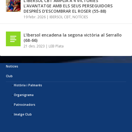
L’IBERSOL CBT AMPLIA A 4 VICTÒRIES
L’AVANTATGE AMB ELS SEUS PERSEGUIDORS
DESPRÉS D’ESCOMBRAR EL ROSER (55-88)
19 febr. 2026
|
IBERSOL CBT
,
NOTÍCIES
L’Ibersol encadena la segona victòria al Serrallo
(68-66)
21 des. 2023
|
LEB Plata
Notícies
Club
Història i Palmarès
Organigrama
Patrocinadors
Imatge Club