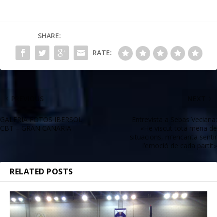
SHARE:
RATE:
PREVIOUS
NEXT
GALERIA FOTOS IBERSOL
Entrevista a Sebas Veciana:
CBT – GRAN CANARIA
«He viscut tota mena de
situacions, m’encanta sentir
l’emoció de cada partit»
RELATED POSTS