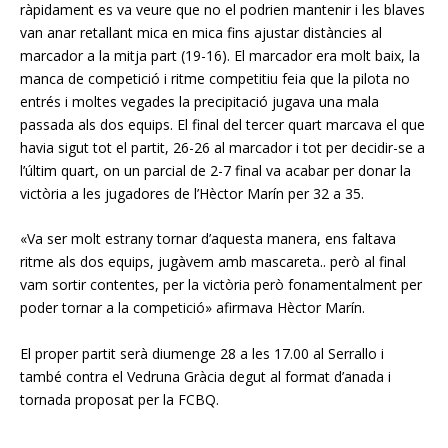
ràpidament es va veure que no el podrien mantenir i les blaves
van anar retallant mica en mica fins ajustar distàncies al
marcador a la mitja part (19-16). El marcador era molt baix, la
manca de competició i ritme competitiu feia que la pilota no
entrés i moltes vegades la precipitació jugava una mala
passada als dos equips. El final del tercer quart marcava el que
havia sigut tot el partit, 26-26 al marcador i tot per decidir-se a
l’últim quart, on un parcial de 2-7 final va acabar per donar la
victòria a les jugadores de l’Hèctor Marín per 32 a 35.
«Va ser molt estrany tornar d’aquesta manera, ens faltava
ritme als dos equips, jugàvem amb mascareta.. però al final
vam sortir contentes, per la victòria però fonamentalment per
poder tornar a la competició» afirmava Hèctor Marín.
El proper partit serà diumenge 28 a les 17.00 al Serrallo i
també contra el Vedruna Gràcia degut al format d’anada i
tornada proposat per la FCBQ.