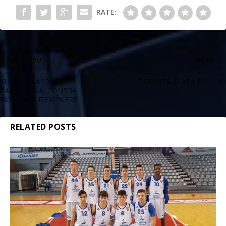
RATE:
PREVIOUS
NEXT
EL CLUB BÀSQUET
DERROTA CLARA DEL JMA
TARRAGONA, CONTRA LA
VIOLÈNCIA DE GÈNERE
RELATED POSTS