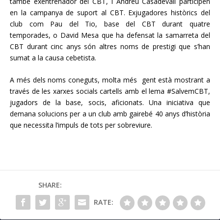
també exentrenador del CBT, i Andreu Casadevall participen
en la campanya de suport al CBT. Exjugadores històrics del
club com Pau del Tio, base del CBT durant quatre
temporades, o David Mesa que ha defensat la samarreta del
CBT durant cinc anys són altres noms de prestigi que s’han
sumat a la causa cebetista.
A més dels noms coneguts, molta més gent està mostrant a
través de les xarxes socials cartells amb el lema #SalvemCBT,
jugadors de la base, socis, aficionats. Una iniciativa que
demana solucions per a un club amb gairebé 40 anys d’història
que necessita l’impuls de tots per sobreviure.
SHARE:
RATE: