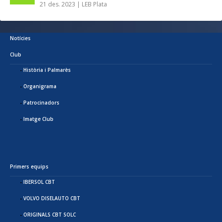
21 des. 2023
|
LEB Plata
Notícies
Club
Història i Palmarès
Organigrama
Patrocinadors
Imatge Club
Primers equips
IBERSOL CBT
VOLVO DISELAUTO CBT
ORIGINALS CBT SOLC