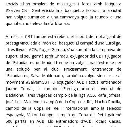
socials s’han omplert de missatges i fotos amb l’etiqueta
#SalvemCBT. Gent vinculada al bàsquet, a l’esport i a la ciutat
han volgut sumar-se a una campanya que ja reuneix a una
quantitat molt elevada d’afIcionats.
A més, el CBT també està rebent el suport de molta gent de
prestigi vinculada al món del bàsquet. El campió d’una Euroliga,
i tres lligues ACB, Roger Grimau, s’ha sumat a la campanya de
suport, el seu germà Jordi Grimau, exjugador del CBT i jugador
de l’Estudiantes de Madrid també ha volgut manifestar-se per
una solució per al club. Precisament l’entrenador de
l’Estudiantes, Salva Maldonado, també ha volgut vincular-se al
moviment #SalvemCBT. El exjugador ACB i actual entrenador
Jaume Comas; el campió d’Euroliga amb el Joventut de
Badalona, i tres vegades campió de la lliga ACB, Rafa Jofresa;
José Luis Maluenda, campió de la Copa del Rei; Nacho Rodilla,
campió de la Copa del Rei i internacional amb la selecció
espanyola; Víctor Luengo, campió de Copa del Rei i gairebé
500 partits en ACB. Els entrenadors d’ACB, Ricard Casas,