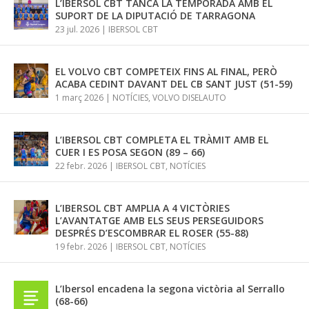
L’IBERSOL CBT TANCA LA TEMPORADA AMB EL
SUPORT DE LA DIPUTACIÓ DE TARRAGONA
23 jul. 2026
|
IBERSOL CBT
EL VOLVO CBT COMPETEIX FINS AL FINAL, PERÒ
ACABA CEDINT DAVANT DEL CB SANT JUST (51-59)
1 març 2026
|
NOTÍCIES
,
VOLVO DISELAUTO
L’IBERSOL CBT COMPLETA EL TRÀMIT AMB EL
CUER I ES POSA SEGON (89 – 66)
22 febr. 2026
|
IBERSOL CBT
,
NOTÍCIES
L’IBERSOL CBT AMPLIA A 4 VICTÒRIES
L’AVANTATGE AMB ELS SEUS PERSEGUIDORS
DESPRÉS D’ESCOMBRAR EL ROSER (55-88)
19 febr. 2026
|
IBERSOL CBT
,
NOTÍCIES
L’Ibersol encadena la segona victòria al Serrallo
(68-66)