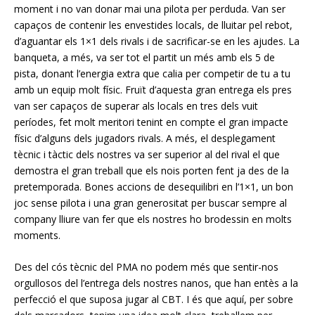
moment i no van donar mai una pilota per perduda. Van ser
capaços de contenir les envestides locals, de lluitar pel rebot,
d’aguantar els
1×1
dels rivals i de sacrificar-se en les ajudes. La
banqueta, a més, va ser tot el partit un més amb els 5 de
pista, donant l’energia extra que calia per competir de tu a tu
amb un equip molt físic. Fruït d’aquesta gran entrega
els pres
van ser capaços de superar als locals en tres dels vuit
períodes, fet molt meritori tenint en compte el gran impacte
físic d’alguns dels jugadors rivals. A més, el desplegament
tècnic i tàctic dels nostres va ser superior al del rival el que
demostra el gran treball que els nois porten fent ja des de la
pretemporada. Bones accions de desequilibri en l’
1×1
, un bon
joc sense pilota i una gran generositat per buscar sempre al
company lliure van fer que els nostres ho brodessin en molts
moments.
Des del cós tècnic del
PMA
no podem més que sentir-nos
orgullosos de
l l’
entrega dels nostres nanos, que han entès a la
perfecció el que suposa jugar al
CBT
. I és que aquí, per sobre