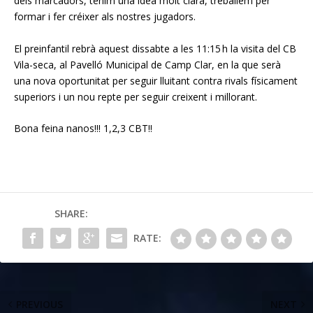
dels marcadors, tenim una idea molt clara, treballem per
formar i fer créixer als nostres jugadors.
El preinfantil rebrà aquest dissabte a les 11:15 h la visita del
CB
Vila-seca, al Pavelló Municipal de Camp Clar, en la que serà
una nova oportunitat per seguir lluitant contra rivals físicament
superiors i un nou repte per seguir creixent i millorant.
Bona
feina nanos
!!! 1,2,3
CBT
!!
SHARE:
RATE:
PREVIOUS
NEXT