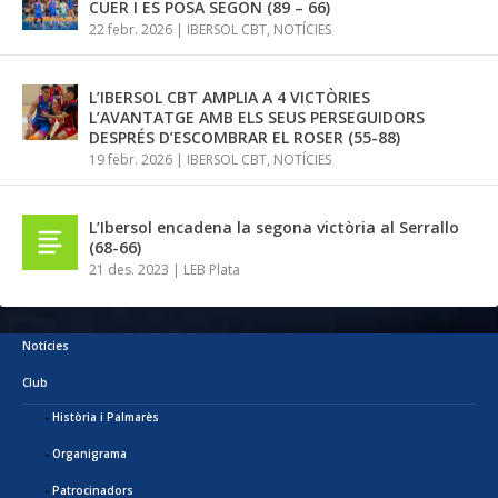
CUER I ES POSA SEGON (89 – 66)
22 febr. 2026
|
IBERSOL CBT
,
NOTÍCIES
L’IBERSOL CBT AMPLIA A 4 VICTÒRIES
L’AVANTATGE AMB ELS SEUS PERSEGUIDORS
DESPRÉS D’ESCOMBRAR EL ROSER (55-88)
19 febr. 2026
|
IBERSOL CBT
,
NOTÍCIES
L’Ibersol encadena la segona victòria al Serrallo
(68-66)
21 des. 2023
|
LEB Plata
Notícies
Club
Història i Palmarès
Organigrama
Patrocinadors