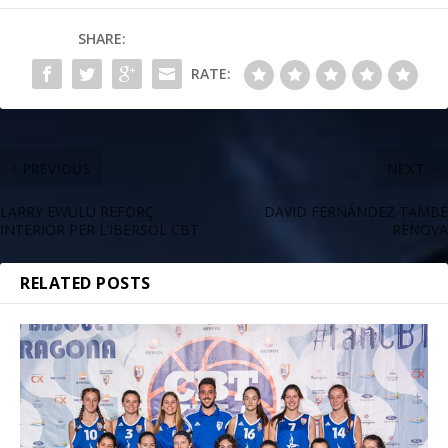
SHARE:
RATE:
PREVIOUS
NEXT
LARRY EWULU REFORÇ
DAVID FERNÁNDEZ TAMBÉ
INTERIOR PER L’IBERSOL CBT
RENOVA
RELATED POSTS