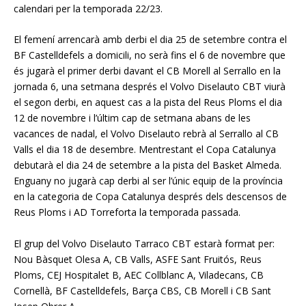
calendari per la temporada 22/23.
El femení arrencarà amb derbi el dia 25 de setembre contra el
BF Castelldefels a domicili, no serà fins el 6 de novembre que
és jugarà el primer derbi davant el CB Morell al Serrallo en la
jornada 6, una setmana després el Volvo Diselauto CBT viurà
el segon derbi, en aquest cas a la pista del Reus Ploms el dia
12 de novembre i l’últim cap de setmana abans de les
vacances de nadal, el Volvo Diselauto rebrà al Serrallo al CB
Valls el dia 18 de desembre. Mentrestant el Copa Catalunya
debutarà el dia 24 de setembre a la pista del Basket Almeda.
Enguany no jugarà cap derbi al ser l’únic equip de la província
en la categoria de Copa Catalunya després dels descensos de
Reus Ploms i AD Torreforta la temporada passada.
El grup del Volvo Diselauto Tarraco CBT estarà format per:
Nou Bàsquet Olesa A, CB Valls, ASFE Sant Fruitós, Reus
Ploms, CEJ Hospitalet B, AEC Collblanc A, Viladecans, CB
Cornellà, BF Castelldefels, Barça CBS, CB Morell i CB Sant