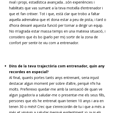
rival i propi, estadística avançada…són experiències i
habilitats que vas sumant a la teva motxilla d’entrenador i
que et fan créixer. Tot i que, està clar que trobo a faltar
aquella adrenalina que et dona estar a peu de pista, i tard o
d’hora deixaré aquesta funció per tornar a dirigir un equip.
No m’agrada estar massa temps en una mateixa situació, i
considero que és bo (parlo per mi) sortir de la zona de
confort per sentir-te viu com a entrenador.
Dins de la teva trajectòria com entrenador, quin any
recordes en especial?
Al final, quants portes tants anys entrenant, seria injust
destacar algun moment per sobre d’altre, perquè n’hi ha
molts. Prefereixo quedar-me amb la sensació de quan ve
algun jugador/a a saludar-me o presentar-me els seus fills,
persones que els he entrenat quan tenien 10 anys i ara en
tenen 30 o més!! Crec que s’enrecordin de tu i que a més a
més et vinguin a saludar (perquè evidentment jo ja ni els