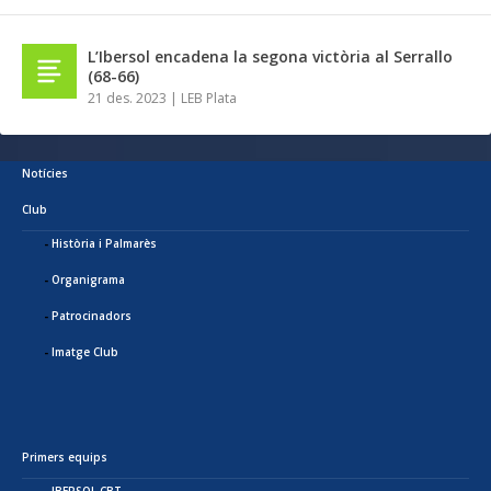
L’Ibersol encadena la segona victòria al Serrallo
(68-66)
21 des. 2023
|
LEB Plata
Notícies
Club
Història i Palmarès
Organigrama
Patrocinadors
Imatge Club
Primers equips
IBERSOL CBT