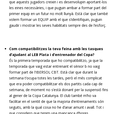
que aquests jugadors creixin i es desenvolupin aportant-los
les eines necessàries, i que puguin arribar a formar part del
primer equip en un futur no molt llunyà. Està clar que també
volem formar un EQUIP amb el que s’identifiquin, puguin
gaudir i mostrar les seves habilitats sempre des de l’esforç.
Com compatibilitzes la teva feina amb les tasques
d’ajudant al LEB Plata i d’entrenador del Copa?
És la primera temporada que ho compatibilitzo, ja que la
temporada que vaig estar entrenant el sènior b no vaig
formar part de l’IBERSOL CBT. Està clar que durant la
setmana t’ocupa totes les tardes, però el més complicat
que era poder compatibilitzar els dos partits cada cap de
setmana, de moment no s’està donant per la suspensió fins
al gener de la Copa Catalunya. El club també m’ho va
facilitar en el sentit de que la majoria d’entrenaments són
seguits, amb la qual cosa no he d’anar amunt i avall. Tot i
que considero que tenim una mancança d’hores