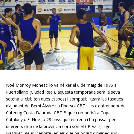
Noé Monroy Monescillo va néixer el 6 de maig de 1975 a
Puertollano (Ciudad Real), aquesta temporada serà la seva
setena al club (en dues etapes) i compatibilitzarà les tasques
d’ajudant de Berni Álvarez a l’Ibersol CBT i les d’entrenador del
Càtering Costa Daurada CBT B que competirà a Copa
Catalunya. El Noé fa 28 anys que entrena i ha passat per
diferents club de la província com són el CB Valls, Tgn
Bàsquet, Reus Deportiu en els que ha pogut dirigir equips