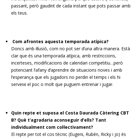
passant, però gaudint de cada instant que pots passar amb
els teus.
Com afrontes aquesta temporada atípica?
Doncs amb il·lusió, com no pot ser d’una altra manera. Està
clar que és una temporada atípica, amb restriccions,
incerteses, modificacions de calendari competitiu…però
potenciant l’afany d’aprendre de situacions noves i amb
l’esperança que els jugadors no perdin el temps i els hi
serveixi el poc o molt que puguem entrenar i jugar.
Quin repte et suposa el Costa Daurada Càtering CBT
B? Què t’agradaria aconseguir d’ells? Tant
individualment com col·lectivament?
El repte per tot el cos tècnic (Eugeni, Rubén, Ricky i jo) és