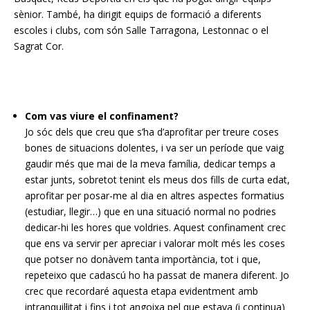
sènior. També, ha dirigit equips de formació a diferents
escoles i clubs, com són Salle Tarragona, Lestonnac o el
Sagrat Cor.
Com vas viure el confinament?
Jo sóc dels que creu que s’ha d’aprofitar per treure coses
bones de situacions dolentes, i va ser un període que vaig
gaudir més que mai de la meva família, dedicar temps a
estar junts, sobretot tenint els meus dos fills de curta edat,
aprofitar per posar-me al dia en altres aspectes formatius
(estudiar, llegir…) que en una situació normal no podries
dedicar-hi les hores que voldries. Aquest confinament crec
que ens va servir per apreciar i valorar molt més les coses
que potser no donàvem tanta importància, tot i que,
repeteixo que cadascú ho ha passat de manera diferent. Jo
crec que recordaré aquesta etapa evidentment amb
intranquil·litat i fins i tot angoixa pel que estava (i continua)