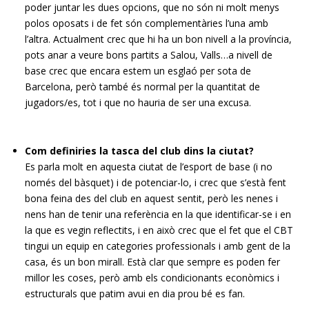
poder juntar les dues opcions, que no són ni molt menys
polos oposats i de fet són complementàries l’una amb
l’altra. Actualment crec que hi ha un bon nivell a la província,
pots anar a veure bons partits a Salou, Valls…a nivell de
base crec que encara estem un esglaó per sota de
Barcelona, però també és normal per la quantitat de
jugadors/es, tot i que no hauria de ser una excusa.
Com definiries la tasca del club dins la ciutat?
Es parla molt en aquesta ciutat de l’esport de base (i no
només del bàsquet) i de potenciar-lo, i crec que s’està fent
bona feina des del club en aquest sentit, però les nenes i
nens han de tenir una referència en la que identificar-se i en
la que es vegin reflectits, i en això crec que el fet que el CBT
tingui un equip en categories professionals i amb gent de la
casa, és un bon mirall. Està clar que sempre es poden fer
millor les coses, però amb els condicionants econòmics i
estructurals que patim avui en dia prou bé es fan.