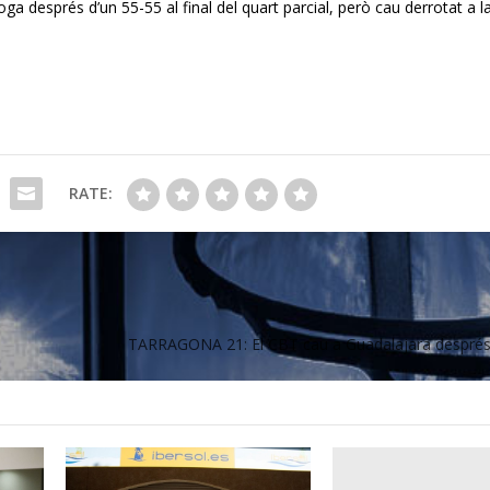
ga després d’un 55-55 al final del quart parcial, però cau derrotat a l
RATE:
TARRAGONA 21: El CBT cau a Guadalajara després