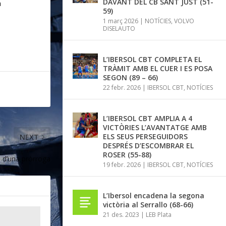
DAVANT DEL CB SANT JUST (51-
a
59)
1 març 2026
|
NOTÍCIES
,
VOLVO
DISELAUTO
L’IBERSOL CBT COMPLETA EL
TRÀMIT AMB EL CUER I ES POSA
SEGON (89 – 66)
22 febr. 2026
|
IBERSOL CBT
,
NOTÍCIES
L’IBERSOL CBT AMPLIA A 4
VICTÒRIES L’AVANTATGE AMB
ELS SEUS PERSEGUIDORS
NEXT
DESPRÉS D’ESCOMBRAR EL
ROSER (55-88)
 d’una pròrroga
19 febr. 2026
|
IBERSOL CBT
,
NOTÍCIES
L’Ibersol encadena la segona
victòria al Serrallo (68-66)
21 des. 2023
|
LEB Plata