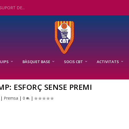
UPORT DE...
UIPS
BÀSQUET BASE
SOCIS CBT
ACTIVITATS
MP: ESFORÇ SENSE PREMI
|
Premsa
|
0
|