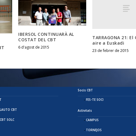
IBERSOL CONTINUARÀ AL
TARRAGONA 21: El 
COSTAT DEL CBT
aire a Euskadi
BT
6 d'agost de 2015
23 de febrer de 2015
Socis CBT
T
FES-TE SOCI
ELAUTO CBT
Activitats
CBT SOLC
CAMPUS
TORNEJOS