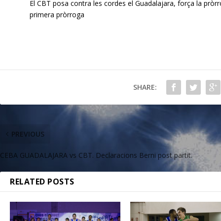
El CBT posa contra les cordes el Guadalajara, força la pròrro
primera pròrroga
SHARE:
PREVIOUS
CEBA GUADALAJARA vs CBT. Declaracions Berni post partit.
RELATED POSTS