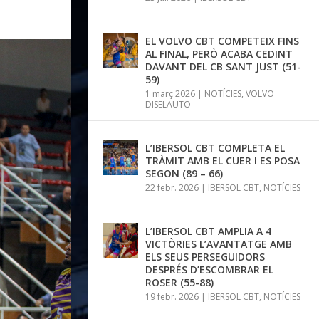
EL VOLVO CBT COMPETEIX FINS
AL FINAL, PERÒ ACABA CEDINT
DAVANT DEL CB SANT JUST (51-
59)
1 març 2026
|
NOTÍCIES
,
VOLVO
DISELAUTO
L’IBERSOL CBT COMPLETA EL
TRÀMIT AMB EL CUER I ES POSA
SEGON (89 – 66)
22 febr. 2026
|
IBERSOL CBT
,
NOTÍCIES
L’IBERSOL CBT AMPLIA A 4
VICTÒRIES L’AVANTATGE AMB
ELS SEUS PERSEGUIDORS
DESPRÉS D’ESCOMBRAR EL
ROSER (55-88)
19 febr. 2026
|
IBERSOL CBT
,
NOTÍCIES