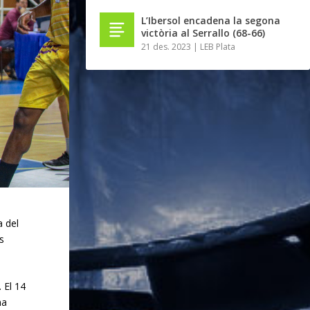
L’Ibersol encadena la segona
victòria al Serrallo (68-66)
21 des. 2023
|
LEB Plata
a del
s
 El 14
na