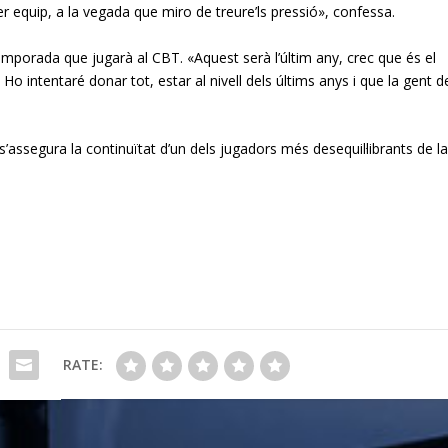
er equip, a la vegada que miro de treure’ls pressió», confessa.
mporada que jugarà al CBT. «Aquest serà l’últim any, crec que és el
intentaré donar tot, estar al nivell dels últims anys i que la gent d
 s’assegura la continuïtat d’un dels jugadors més desequil·librants de la
RATE: