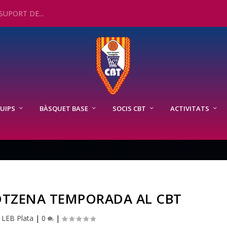
UPORT DE...
UIPS
BÀSQUET BASE
SOCIS CBT
ACTIVITATS
OTZENA TEMPORADA AL CBT
|
LEB Plata
|
0
|