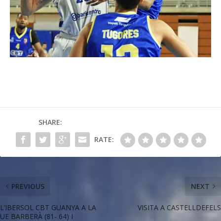
SHARE:
RATE:
PREVIOUS
NEXT
L’IBERSOL CBT GUANYA A LA
VISITA A CASTELLDEFELS
UE BARBERÀ (81- 64) I