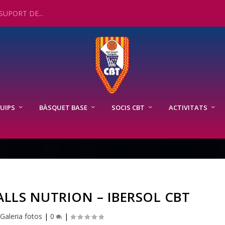
UPORT DE...
UIPS
BÀSQUET BASE
SOCIS CBT
ACTIVITATS
ALLS NUTRION – IBERSOL CBT
Galeria fotos
|
0
|