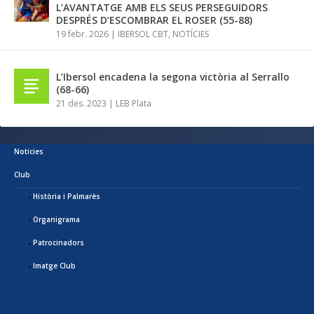
L’AVANTATGE AMB ELS SEUS PERSEGUIDORS
DESPRÉS D’ESCOMBRAR EL ROSER (55-88)
19 febr. 2026
|
IBERSOL CBT
,
NOTÍCIES
L’Ibersol encadena la segona victòria al Serrallo
(68-66)
21 des. 2023
|
LEB Plata
Notícies
Club
Història i Palmarès
Organigrama
Patrocinadors
Imatge Club