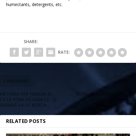
humectants, detergents, etc.
SHARE:
RATE:
PREVIOUS
NEXT
VICTÒRIA PER TANCAR EL
DERBI AL SERRALLO DAVANT
CICLE FORA DE CASA 52- 72
EL CB VALLS
DAVANT LA UE HORTA
RELATED POSTS