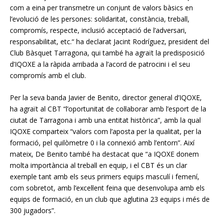
com a eina per transmetre un conjunt de valors bàsics en
l’evolució de les persones: solidaritat, constància, treball,
compromís, respecte, inclusió acceptació de l’adversari,
responsabilitat, etc.“ ha declarat Jacint Rodríguez, president del
Club Bàsquet Tarragona, qui també ha agraït la predisposició
d’IQOXE a la ràpida arribada a l’acord de patrocini i el seu
compromís amb el club.
Per la seva banda Javier de Benito, director general d’IQOXE,
ha agraït al CBT “l’oportunitat de col·laborar amb l’esport de la
ciutat de Tarragona i amb una entitat històrica”, amb la qual
IQOXE comparteix “valors com l’aposta per la qualitat, per la
formació, pel quilòmetre 0 i la connexió amb l’entorn”. Així
mateix, De Benito també ha destacat que “a IQOXE donem
molta importància al treball en equip, i el CBT és un clar
exemple tant amb els seus primers equips masculí i femení,
com sobretot, amb l’excel·lent feina que desenvolupa amb els
equips de formació, en un club que aglutina 23 equips i més de
300 jugadors”.