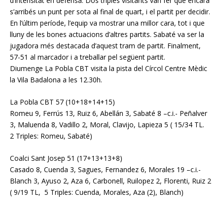
d’intensitat en defensa. Dos triples visitants van fer que encara
s’arribés un punt per sota al final de quart, i el partit per decidir.
En l’últim període, l’equip va mostrar una millor cara, tot i que
lluny de les bones actuacions d’altres partits. Sabaté va ser la
jugadora més destacada d’aquest tram de partit. Finalment,
57-51 al marcador i a treballar pel següent partit.
Diumenge La Pobla CBT visita la pista del Círcol Centre Mèdic
la Vila Badalona a les 12.30h.
La Pobla CBT 57 (10+18+14+15)
Romeu 9, Ferrús 13, Ruiz 6, Abellán 3, Sabaté 8 –c.i.- Peñalver
3, Maluenda 8, Vadillo 2, Moral, Clavijo, Lapieza 5 ( 15/34 TL.
2 Triples: Romeu, Sabaté)
Coalci Sant Josep 51 (17+13+13+8)
Casado 8, Cuenda 3, Sagues, Fernandez 6, Morales 19 –c.i.-
Blanch 3, Ayuso 2, Aza 6, Carbonell, Ruilopez 2, Florenti, Ruiz 2
( 9/19 TL, 5 Triples: Cuenda, Morales, Aza (2), Blanch)