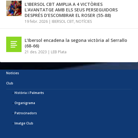
L’IBERSOL CBT AMPLIA A 4 VICTÒRIES
L’AVANTATGE AMB ELS SEUS PERSEGUIDORS
DESPRÉS D’ESCOMBRAR EL ROSER (55-88)
19 febr. 2026
|
IBERSOL CBT
,
NOTÍCIES
L’Ibersol encadena la segona victòria al Serrallo
(68-66)
21 des. 2023
|
LEB Plata
Notícies
Club
Història i Palmarès
Organigrama
Patrocinadors
Imatge Club