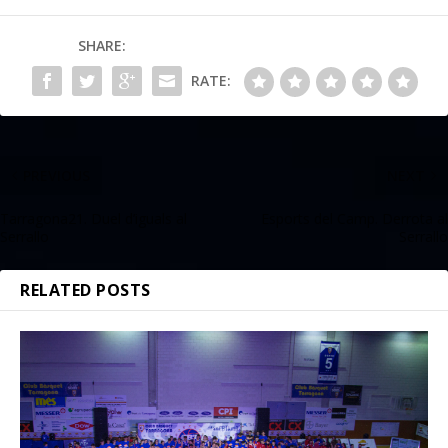
SHARE:
RATE:
PREVIOUS
NEXT
Tarragona21. Duel d’iguals al
Esports del Camp. Derrota al
Serrallo
Serrallo
RELATED POSTS