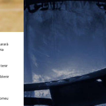
cararà
ria
 tenir
btenir
a
 Romeu