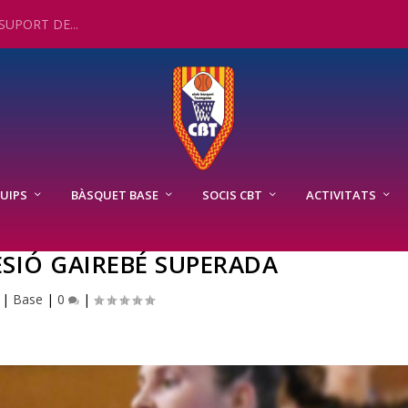
UPORT DE...
UIPS
BÀSQUET BASE
SOCIS CBT
ACTIVITATS
ESIÓ GAIREBÉ SUPERADA
|
Base
|
0
|