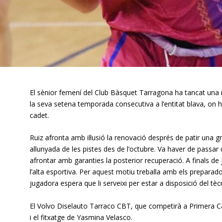
El sènior femení del Club Bàsquet Tarragona ha tancat una n
la seva setena temporada consecutiva a l’entitat blava, on h
cadet.
Ruiz afronta amb il·lusió la renovació després de patir una gr
allunyada de les pistes des de l’octubre. Va haver de passar
afrontar amb garanties la posterior recuperació. A finals de 
l’alta esportiva. Per aquest motiu treballa amb els preparado
jugadora espera que li serveixi per estar a disposició del tè
El Volvo Diselauto Tarraco CBT, que competirà a Primera C
i el fitxatge de Yasmina Velasco.