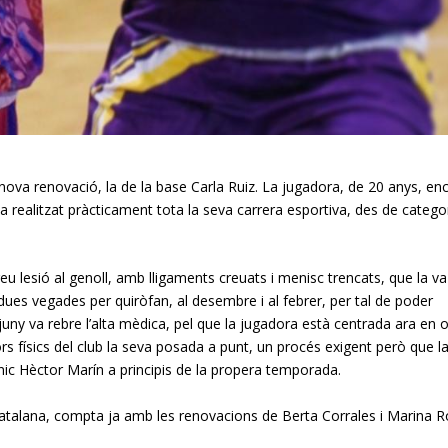
ova renovació, la de la base Carla Ruiz. La jugadora, de 20 anys, en
a realitzat pràcticament tota la seva carrera esportiva, des de catego
eu lesió al genoll, amb lligaments creuats i menisc trencats, que la va
 dues vegades per quiròfan, al desembre i al febrer, per tal de poder
juny va rebre l’alta mèdica, pel que la jugadora està centrada ara en o
rs físics del club la seva posada a punt, un procés exigent però que l
cnic Hèctor Marín a principis de la propera temporada.
atalana, compta ja amb les renovacions de Berta Corrales i Marina