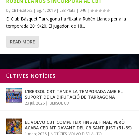
RUBÉN LLANOS S’INCORPORA AL CBT
by
CBT-Editor2
|
ag. 1, 2019
|
LEB Plata
|
0
|
El Club Bàsquet Tarragona ha fitxat a Rubén Llanos per a la
temporada 2019/20. El jugador, de 18...
READ MORE
ÚLTIMES NOTÍCIES
L’IBERSOL CBT TANCA LA TEMPORADA AMB EL
SUPORT DE LA DIPUTACIÓ DE TARRAGONA
23 jul. 2026
|
IBERSOL CBT
EL VOLVO CBT COMPETEIX FINS AL FINAL, PERÒ
ACABA CEDINT DAVANT DEL CB SANT JUST (51-59)
1 març 2026
|
NOTÍCIES
,
VOLVO DISELAUTO