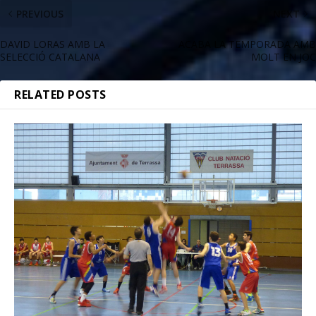
PREVIOUS
NEXT
DAVID LORAS AMB LA
ACABA LA TEMPORADA AMB
SELECCIÓ CATALANA
MOLT EN JOC
RELATED POSTS