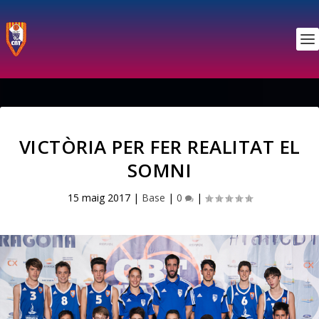
VICTÒRIA PER FER REALITAT EL
SOMNI
15 maig 2017
|
Base
|
0
|