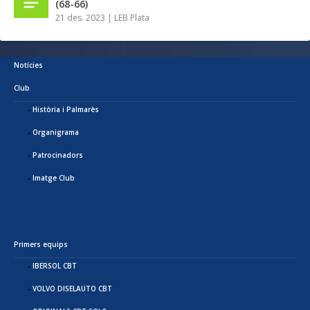
(68-66)
21 des. 2023
|
LEB Plata
Notícies
Club
Història i Palmarès
Organigrama
Patrocinadors
Imatge Club
Primers equips
IBERSOL CBT
VOLVO DISELAUTO CBT