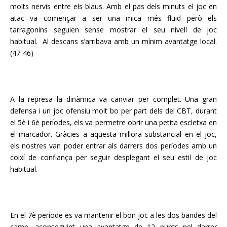
molts nervis entre els blaus. Amb el pas dels minuts el joc en
atac va començar a ser una mica més fluid però els
tarragonins seguien sense mostrar el seu nivell de joc
habitual. Al descans s’arribava amb un mínim avantatge local.
(47-46)
A la represa la dinàmica va canviar per complet. Una gran
defensa i un joc ofensiu molt bo per part dels del CBT, durant
el 5è i 6è períodes, els va permetre obrir una petita escletxa en
el marcador. Gràcies a aquesta millora substancial en el joc,
els nostres van poder entrar als darrers dos períodes amb un
coixí de confiança per seguir desplegant el seu estil de joc
habitual.
En el 7è període es va mantenir el bon joc a les dos bandes del
camp, aconseguint una avantatge de 12 punts pel darrer