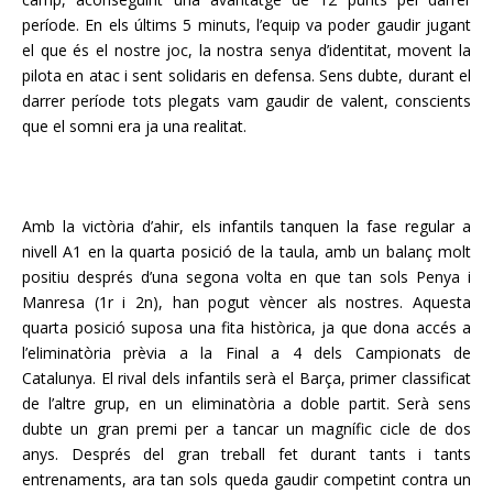
període. En els últims 5 minuts, l’equip va poder gaudir jugant
el que és el nostre joc, la nostra senya d’identitat, movent la
pilota en atac i sent solidaris en defensa. Sens dubte, durant el
darrer període tots plegats vam gaudir de valent, conscients
que el somni era ja una realitat.
Amb la victòria d’ahir, els infantils tanquen la fase regular a
nivell A1 en la quarta posició de la taula, amb un balanç molt
positiu després d’una segona volta en que tan sols Penya i
Manresa (1r i 2n), han pogut vèncer als nostres. Aquesta
quarta posició suposa una fita històrica, ja que dona accés a
l’eliminatòria prèvia a la Final a 4 dels Campionats de
Catalunya. El rival dels infantils serà el Barça, primer classificat
de l’altre grup, en un eliminatòria a doble partit. Serà sens
dubte un gran premi per a tancar un magnífic cicle de dos
anys. Després del gran treball fet durant tants i tants
entrenaments, ara tan sols queda gaudir competint contra un