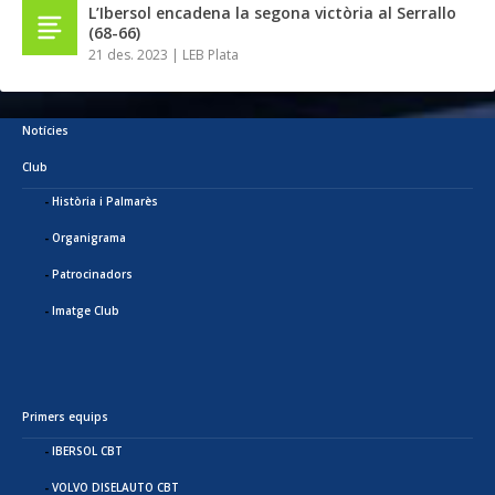
L’Ibersol encadena la segona victòria al Serrallo
(68-66)
21 des. 2023
|
LEB Plata
Notícies
Club
Història i Palmarès
Organigrama
Patrocinadors
Imatge Club
Primers equips
IBERSOL CBT
VOLVO DISELAUTO CBT