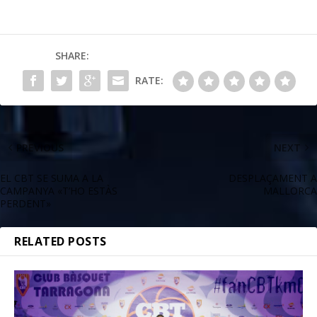
SHARE:
RATE:
PREVIOUS
NEXT
EL CBT SE SUMA A LA
DESPLAÇAMENT A
CAMPANYA «T’HO ESTÀS
MALLORCA
PERDENT»
RELATED POSTS