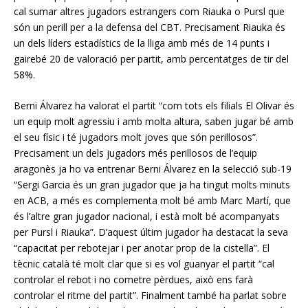
cal sumar altres jugadors estrangers com Riauka o Pursl que
són un perill per a la defensa del CBT. Precisament Riauka és
un dels líders estadístics de la lliga amb més de 14 punts i
gairebé 20 de valoració per partit, amb percentatges de tir del
58%.
Berni Álvarez ha valorat el partit “com tots els filials El Olivar és
un equip molt agressiu i amb molta altura, saben jugar bé amb
el seu físic i té jugadors molt joves que són perillosos”.
Precisament un dels jugadors més perillosos de l’equip
aragonès ja ho va entrenar Berni Álvarez en la selecció sub-19
“Sergi Garcia és un gran jugador que ja ha tingut molts minuts
en ACB, a més es complementa molt bé amb Marc Martí, que
és l’altre gran jugador nacional, i està molt bé acompanyats
per Pursl i Riauka”. D’aquest últim jugador ha destacat la seva
“capacitat per rebotejar i per anotar prop de la cistella”. El
tècnic català té molt clar que si es vol guanyar el partit “cal
controlar el rebot i no cometre pèrdues, això ens farà
controlar el ritme del partit”. Finalment també ha parlat sobre