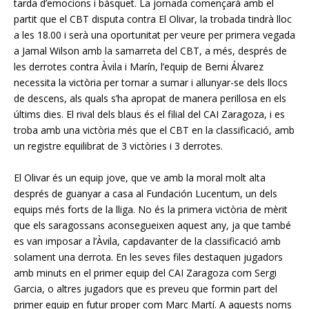
tarda d’emocions i bàsquet. La jornada començarà amb el
partit que el CBT disputa contra El Olivar, la trobada tindrà lloc
a les 18.00 i serà una oportunitat per veure per primera vegada
a Jamal Wilson amb la samarreta del CBT, a més, després de
les derrotes contra Àvila i Marín, l’equip de Berni Álvarez
necessita la victòria per tornar a sumar i allunyar-se dels llocs
de descens, als quals s’ha apropat de manera perillosa en els
últims dies. El rival dels blaus és el filial del CAI Zaragoza, i es
troba amb una victòria més que el CBT en la classificació, amb
un registre equilibrat de 3 victòries i 3 derrotes.
El Olivar és un equip jove, que ve amb la moral molt alta
després de guanyar a casa al Fundación Lucentum, un dels
equips més forts de la lliga. No és la primera victòria de mèrit
que els saragossans aconsegueixen aquest any, ja que també
es van imposar a l’Àvila, capdavanter de la classificació amb
solament una derrota. En les seves files destaquen jugadors
amb minuts en el primer equip del CAI Zaragoza com Sergi
Garcia, o altres jugadors que es preveu que formin part del
primer equip en futur proper com Marc Martí. A aquests noms