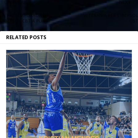
PREVIOUS
NEXT
LA PRETEMPORADA DE
VETERANIA PER L’IBERSOL
L’IBERSOL CBT A PUNT
CBT
RELATED POSTS