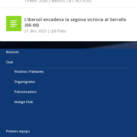
19 febr. 2026
|
IBERSOL CBT
,
NOTÍCIES
L’Ibersol encadena la segona victòria al Serrallo
(68-66)
21 des. 2023
|
LEB Plata
Notícies
Club
Història i Palmarès
Organigrama
Patrocinadors
Imatge Club
Primers equips