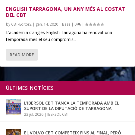
ENGLISH TARRAGONA, UN ANY MÉS AL COSTAT
DEL CBT
by
CBT-Editor2
|
gen. 14, 2020
|
Base
|
0
|
L’acadèmia d’anglès English Tarragona ha renovat una
temporada més el seu compromís...
READ MORE
ÚLTIMES NOTÍCIES
L’IBERSOL CBT TANCA LA TEMPORADA AMB EL
SUPORT DE LA DIPUTACIÓ DE TARRAGONA
23 jul. 2026
|
IBERSOL CBT
EL VOLVO CBT COMPETEIX FINS AL FINAL, PERÒ