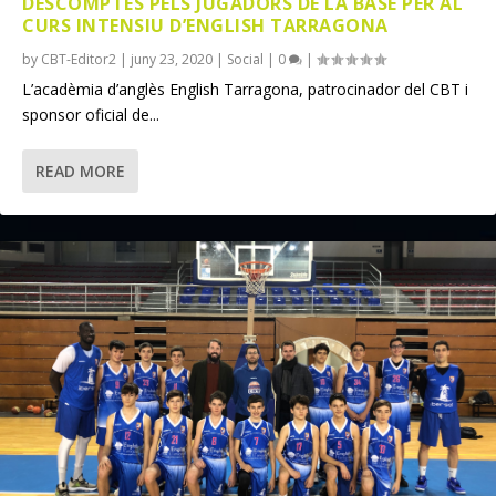
DESCOMPTES PELS JUGADORS DE LA BASE PER AL
CURS INTENSIU D’ENGLISH TARRAGONA
by
CBT-Editor2
|
juny 23, 2020
|
Social
|
0
|
L’acadèmia d’anglès English Tarragona, patrocinador del CBT i
sponsor oficial de...
READ MORE